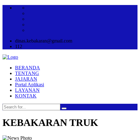
dinas.kebakaran@gmail.com
112
BERANDA
TENTANG
JAJARAN
Portal Aplikasi
LAYANAN
KONTAK
KEBAKARAN TRUK